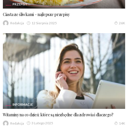
PRZEPISY
Ciasta ze śliwkami – najlepsze przepisy
12 Sierpnia 2025
Redakcja
26K
INFORMACJE
Witaminy na co dzień: które są niezbędne dla zdrowia i dlaczego?
3 Lutego 2025
Redakcja
14K