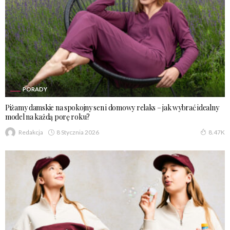
PORADY
Piżamy damskie na spokojny sen i domowy relaks – jak wybrać idealny
model na każdą porę roku?
8 Stycznia 2026
Redakcja
8.47K