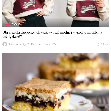
MODA
Ubrania dla dziewczynek – jak wybrać modne i wygodne modele na
każdy dzień?
25 Października 2025
Redakcja
13.4K