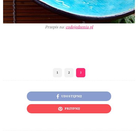
Przepis na:
codojedzenia.pl
1
2
3
UDOSTĘPNIJ
PRZYPNIJ