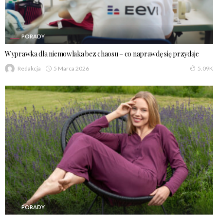
PORADY
Wyprawka dla niemowlaka bez chaosu – co naprawdę się przydaje
5 Marca 2026
Redakcja
5.09K
PORADY