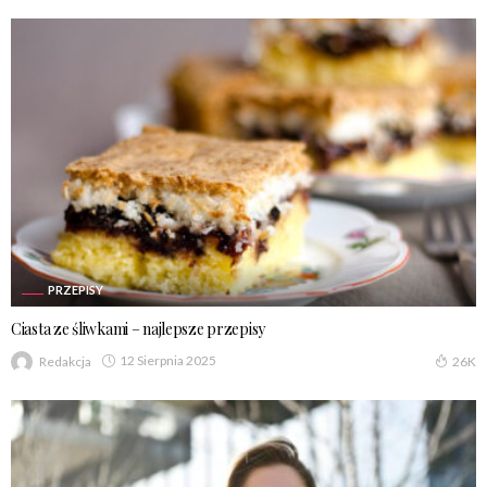
PRZEPISY
Ciasta ze śliwkami – najlepsze przepisy
12 Sierpnia 2025
Redakcja
26K