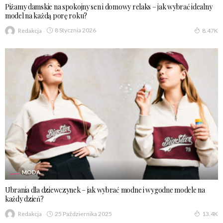
Piżamy damskie na spokojny sen i domowy relaks – jak wybrać idealny
model na każdą porę roku?
8 Stycznia 2026
Redakcja
8.47K
MODA
Ubrania dla dziewczynek – jak wybrać modne i wygodne modele na
każdy dzień?
25 Października 2025
Redakcja
13.4K