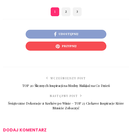
1
2
3
UDOSTĘPNIJ
PRZYPNIJ
WCZEŚNIEJSZY POST
TOP 20 Ślicznych Inspiracji na Modny Makijaż na Co Dzień
NASTĘPNY POST
Świąteczne Dekoracje z Korków po Winie – TOP 23 Ciekawe Inspiracje Które
Musicie Zobaczyć
DODAJ KOMENTARZ