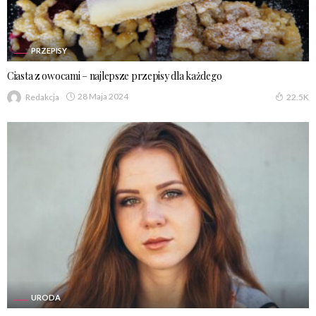
PRZEPISY
Ciasta z owocami – najlepsze przepisy dla każdego
28 Maja 2024
Redakcja
22.5K
URODA