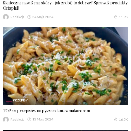
Skuteczne nawilżenie skóry – jak zrobić to dobrze? Sprawdź produkty
Cetaphil!
24 Maja 2024
Redakcja
11.9K
PRZEPISY
TOP 10 przepisów na pyszne dania z makaronem
13 Maja 2024
Redakcja
16.5K