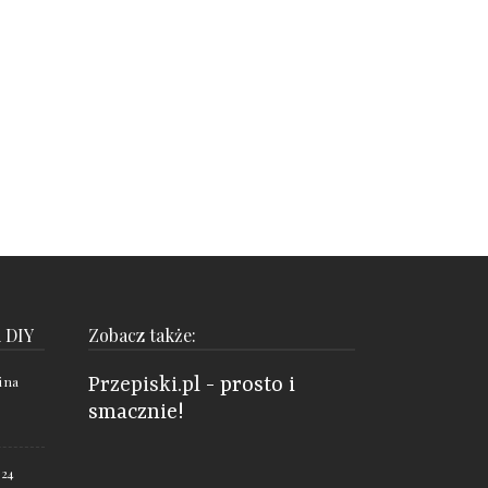
i DIY
Zobacz także:
i na
Przepiski.pl
- prosto i
smacznie!
 24