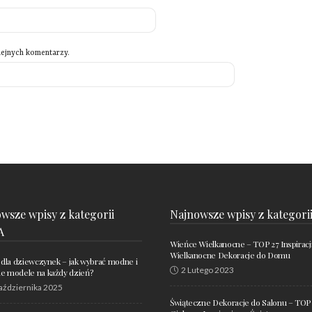
lejnych komentarzy.
wsze wpisy z kategorii
Najnowsze wpisy z kategori
A
Wieńce Wielkanocne – TOP 27 Inspiracj
Wielkanocne Dekoracje do Domu
 dla dziewczynek – jak wybrać modne i
2 Lutego 2023
 modele na każdy dzień?
aździernika 2025
Świąteczne Dekoracje do Salonu – TOP