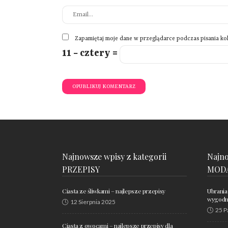
Zapamiętaj moje dane w przeglądarce podczas pisania ko
11 − cztery =
Najnowsze wpisy z kategorii
Najno
PRZEPISY
MOD
Ciasta ze śliwkami – najlepsze przepisy
Ubrania
wygodne
12 Sierpnia 2025
25 P
Ciasta z owocami – najlepsze przepisy dla