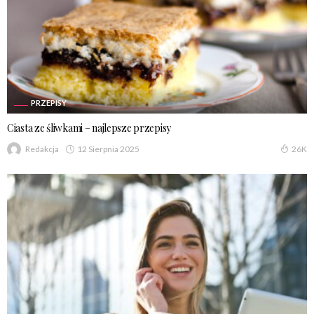
PRZEPISY
Ciasta ze śliwkami – najlepsze przepisy
12 Sierpnia 2025
Redakcja
26K