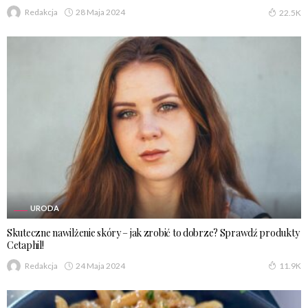
28 Maja 2024
Redakcja
22.5K
URODA
Skuteczne nawilżenie skóry – jak zrobić to dobrze? Sprawdź produkty
Cetaphil!
24 Maja 2024
Redakcja
11.9K