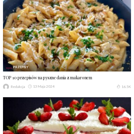
PRZEPISY
TOP 10 przepisów na pyszne dania z makaronem
13 Maja 2024
Redakcja
16.5K