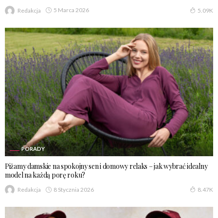
5 Marca 2026
Redakcja
5.09K
PORADY
Piżamy damskie na spokojny sen i domowy relaks – jak wybrać idealny
model na każdą porę roku?
8 Stycznia 2026
Redakcja
8.47K