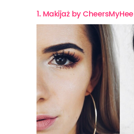
1. Makijaż by CheersMyHee