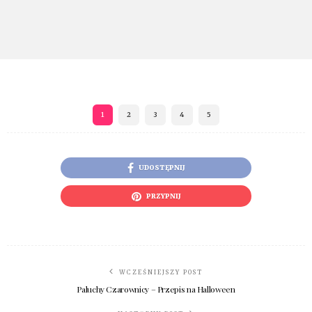
1
2
3
4
5
UDOSTĘPNIJ
PRZYPNIJ
WCZEŚNIEJSZY POST
Paluchy Czarownicy – Przepis na Halloween