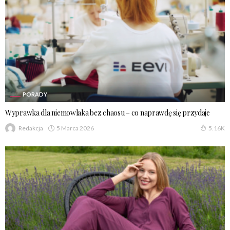
PORADY
Wyprawka dla niemowlaka bez chaosu – co naprawdę się przydaje
5 Marca 2026
Redakcja
5.16K