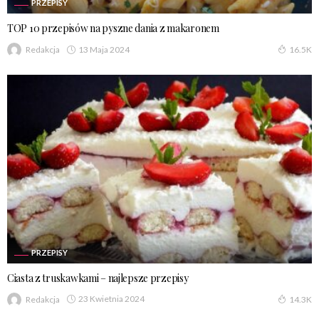
PRZEPISY
TOP 10 przepisów na pyszne dania z makaronem
13 Maja 2024
Redakcja
16.5K
PRZEPISY
Ciasta z truskawkami – najlepsze przepisy
23 Kwietnia 2024
Redakcja
14.3K