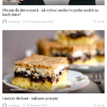
MODA
Ubrania dla dziewczynek – jak wybrać modne i wygodne modele na
każdy dzień?
25 Października 2025
Redakcja
13.5K
PRZEPISY
Ciasta ze śliwkami – najlepsze przepisy
12 Sierpnia 2025
Redakcja
26.1K