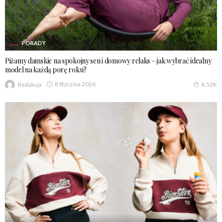
PORADY
Piżamy damskie na spokojny sen i domowy relaks – jak wybrać idealny
model na każdą porę roku?
8 Stycznia 2026
Redakcja
8.52K