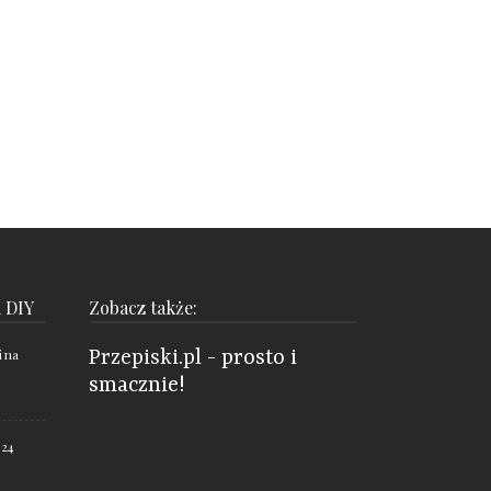
i DIY
Zobacz także:
i na
Przepiski.pl
- prosto i
smacznie!
 24