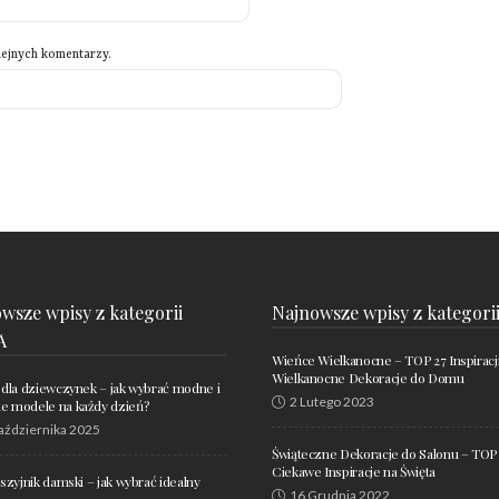
lejnych komentarzy.
wsze wpisy z kategorii
Najnowsze wpisy z kategori
A
Wieńce Wielkanocne – TOP 27 Inspiracj
Wielkanocne Dekoracje do Domu
 dla dziewczynek – jak wybrać modne i
2 Lutego 2023
 modele na każdy dzień?
aździernika 2025
Świąteczne Dekoracje do Salonu – TOP
Ciekawe Inspiracje na Święta
aszyjnik damski – jak wybrać idealny
16 Grudnia 2022