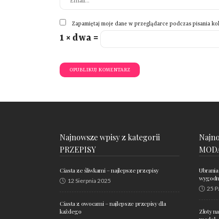
Zapamiętaj moje dane w przeglądarce podczas pisania ko
1 × dwa =
Najnowsze wpisy z kategorii
Najno
PRZEPISY
MOD
Ciasta ze śliwkami – najlepsze przepisy
Ubrania
wygodne
12 Sierpnia 2025
25 P
Ciasta z owocami – najlepsze przepisy dla
każdego
Złoty n