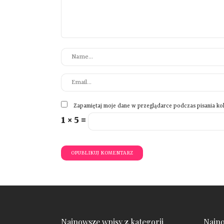
Zapamiętaj moje dane w przeglądarce podczas pisania ko
1 × 5 =
Najnowsze wpisy z kategorii
Najno