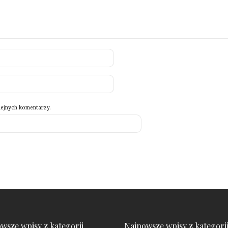
lejnych komentarzy.
wsze wpisy z kategorii
Najnowsze wpisy z kategori