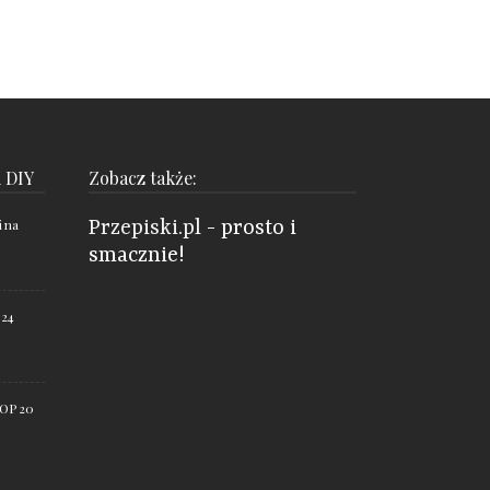
i DIY
Zobacz także:
i na
Przepiski.pl
- prosto i
smacznie!
 24
TOP 20