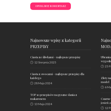
Najnowsze wpisy z kategorii
Najno
PRZEPISY
MOD
Ciasta ze śliwkami – najlepsze przepisy
Ubrania
wygodne
12 Sierpnia 2025
25 P
Ciasta z owocami – najlepsze przepisy dla
każdego
Złoty n
model
28 Maja 2024
6 Ma
TOP 10 przepisów na pyszne dania z
makaronem
Czarne 
jesień 
13 Maja 2024
12 P