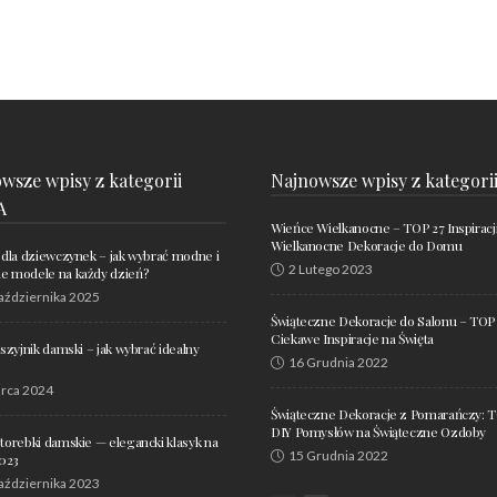
wsze wpisy z kategorii
Najnowsze wpisy z kategori
A
Wieńce Wielkanocne – TOP 27 Inspiracj
Wielkanocne Dekoracje do Domu
 dla dziewczynek – jak wybrać modne i
2 Lutego 2023
 modele na każdy dzień?
aździernika 2025
Świąteczne Dekoracje do Salonu – TOP
Ciekawe Inspiracje na Święta
aszyjnik damski – jak wybrać idealny
16 Grudnia 2022
rca 2024
Świąteczne Dekoracje z Pomarańczy: 
DIY Pomysłów na Świąteczne Ozdoby
torebki damskie — elegancki klasyk na
15 Grudnia 2022
2023
aździernika 2023