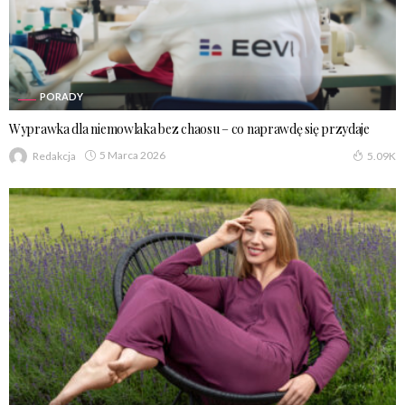
PORADY
Wyprawka dla niemowlaka bez chaosu – co naprawdę się przydaje
5 Marca 2026
Redakcja
5.09K