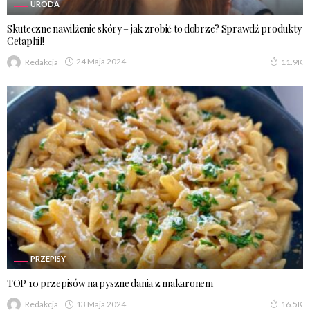
URODA
Skuteczne nawilżenie skóry – jak zrobić to dobrze? Sprawdź produkty
Cetaphil!
24 Maja 2024
Redakcja
11.9K
PRZEPISY
TOP 10 przepisów na pyszne dania z makaronem
13 Maja 2024
Redakcja
16.5K