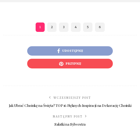
1
2
3
4
5
6
UDOSTĘPNIJ
PRZYPNIJ
WCZEŚNIEJSZY POST
Jak Ubrać Choinkę na Święta? TOP 16 Pięknych Inspiracji na Dekorację Choinki
NASTĘPNY POST
Sałatki na Sylwestra