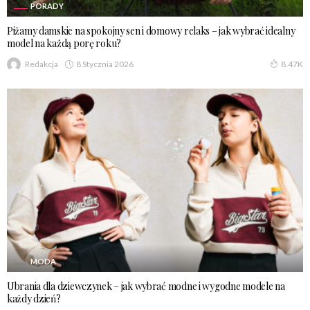
PORADY
Piżamy damskie na spokojny sen i domowy relaks – jak wybrać idealny
model na każdą porę roku?
8 Stycznia 2026
Redakcja
8.47K
MODA
Ubrania dla dziewczynek – jak wybrać modne i wygodne modele na
każdy dzień?