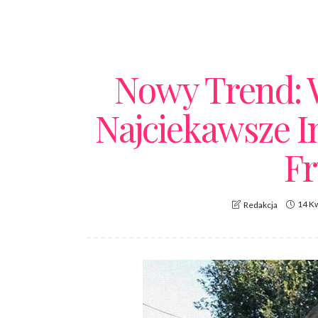
Nowy Trend: W
Najciekawsze I
Fr
14 K
Redakcja