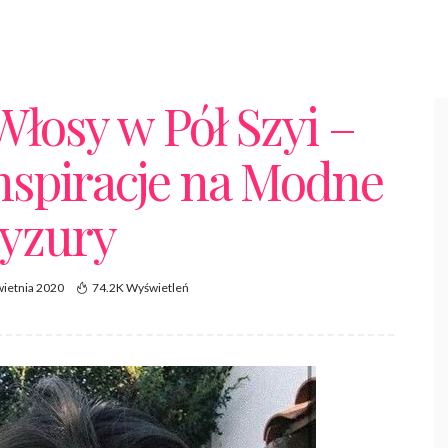
łosy w Pół Szyi –
nspiracje na Modne
yzury
wietnia 2020
74.2K Wyświetleń