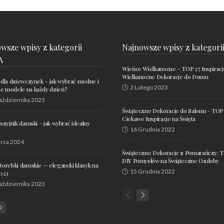
wsze wpisy z kategorii
Najnowsze wpisy z kategori
A
Wieńce Wielkanocne – TOP 27 Inspiracj
Wielkanocne Dekoracje do Domu
 dla dziewczynek – jak wybrać modne i
2 Lutego 2023
 modele na każdy dzień?
aździernika 2025
Świąteczne Dekoracje do Salonu – TOP
Ciekawe Inspiracje na Święta
aszyjnik damski – jak wybrać idealny
16 Grudnia 2022
rca 2024
Świąteczne Dekoracje z Pomarańczy: 
DIY Pomysłów na Świąteczne Ozdoby
torebki damskie — elegancki klasyk na
15 Grudnia 2022
2023
aździernika 2023