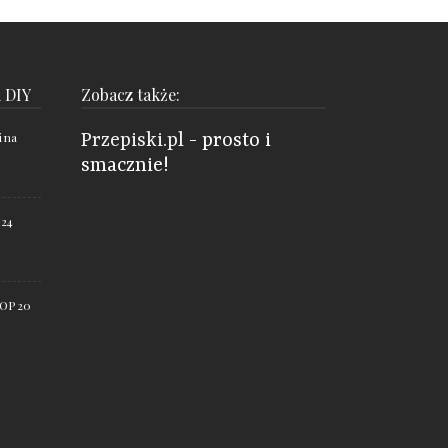
i DIY
Zobacz także:
i na
Przepiski.pl
- prosto i
smacznie!
 24
TOP 20