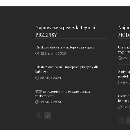
Najnowsze wpisy z kategorii
Najno
PRZEPISY
MOD
Ciasta ze śliwkami – najlepsze przepisy
Ubrania
wygodne
12 Sierpnia 2025
25 P
Ciasta z owocami – najlepsze przepisy dla
każdego
Złoty n
model
28 Maja 2024
6 Ma
TOP 10 przepisów na pyszne dania z
makaronem
Czarne 
jesień 
13 Maja 2024
12 P